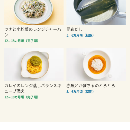
ツナと小松菜のレンジチャーハ
昆布だし
ン
5、6カ月頃（初期）
12～18カ月頃（完了期）
カレイのレンジ蒸しバランスキ
赤魚とかぼちゃのとろとろ
ューブ添え
5、6カ月頃（初期）
12～18カ月頃（完了期）