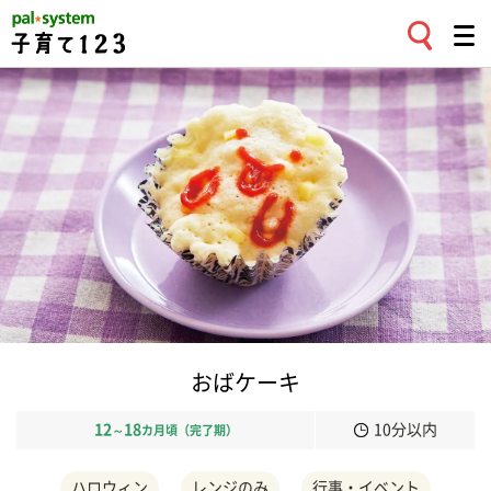
おばケーキ
12
18
10分以内
～
カ月頃（完了期）
ハロウィン
レンジのみ
行事・イベント