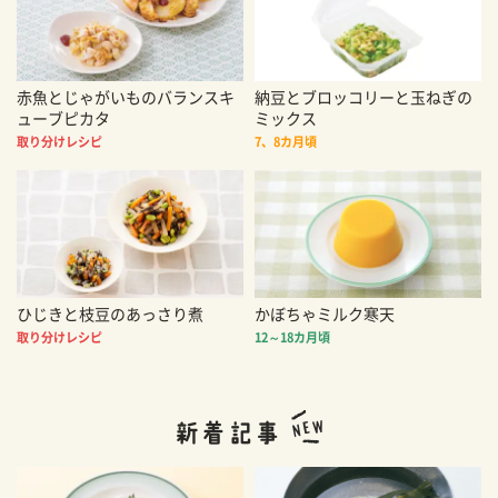
赤魚とじゃがいものバランスキ
納豆とブロッコリーと玉ねぎの
ューブピカタ
ミックス
取り分けレシピ
7、8カ月頃
ひじきと枝豆のあっさり煮
かぼちゃミルク寒天
取り分けレシピ
12～18カ月頃