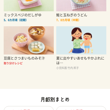
ミックスベジのだしがゆ
鮭と玉ねぎのうどん
5、6カ月頃（初期）
7、8カ月頃（中期）
豆腐とさつまいものみそ汁
夏に出やすいあせもやかぶれに
は…
取り分けレシピ
小児科医 竹内 邦子