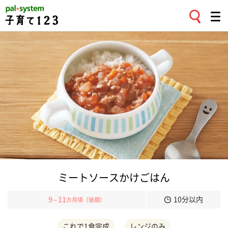
ミートソースかけごはん
9
11
10分以内
～
カ月頃（後期）
これで1食完成
レンジのみ