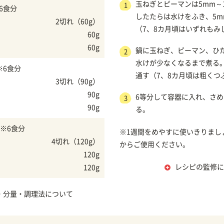
玉ねぎとピーマンは5mm～
1
6食分
したたらは水けをふき、5m
2切れ（60g）
（7、8カ月頃はいずれもみ
60g
60g
鍋に玉ねぎ、ピーマン、ひ
2
水けが少なくなるまで煮る
※6食分
通す（7、8カ月頃は粗くつ
3切れ（90g）
90g
6等分して容器に入れ、さ
3
90g
る。
※6食分
※1週間をめやすに使いきりまし
4切れ（120g）
からご使用ください。
120g
レシピの監修に
120g
・分量・調理法について