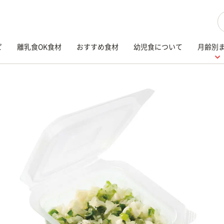
検
ピ
離乳食OK食材
おすすめ食材
幼児食について
月齢別