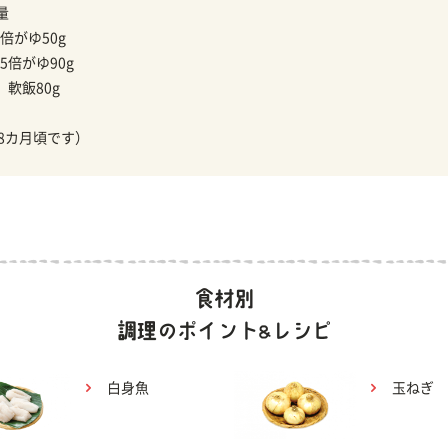
量
倍がゆ50g
5倍がゆ90g
】
軟飯80g
18カ月頃です）
白身魚
玉ねぎ