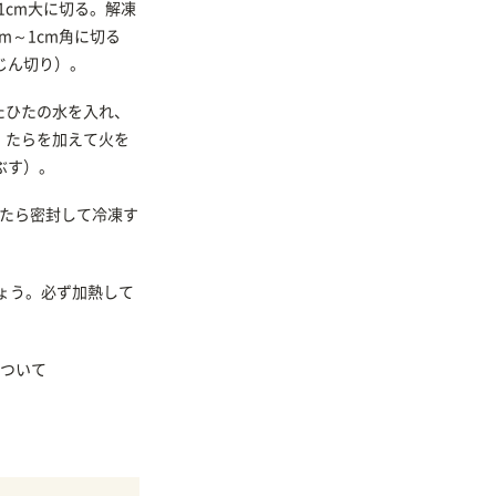
1cm大に切る。解凍
m～1cm角に切る
じん切り）。
たひたの水を入れ、
。たらを加えて火を
ぶす）。
めたら密封して冷凍す
ょう。必ず加熱して
ついて