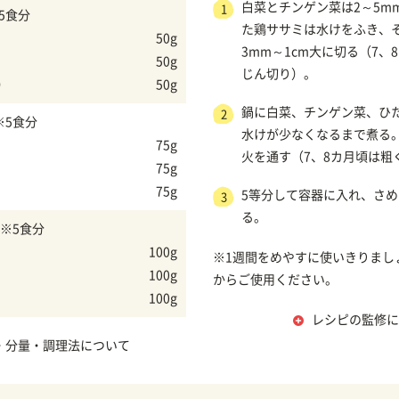
白菜とチンゲン菜は2～5m
1
5食分
た鶏ササミは水けをふき、
50g
3mm～1cm大に切る（7、
50g
じん切り）。
）
50g
鍋に白菜、チンゲン菜、ひ
2
※5食分
水けが少なくなるまで煮る
75g
火を通す（7、8カ月頃は粗
75g
75g
5等分して容器に入れ、さ
3
る。
※5食分
100g
※1週間をめやすに使いきりまし
100g
からご使用ください。
100g
レシピの監修に
・分量・調理法について