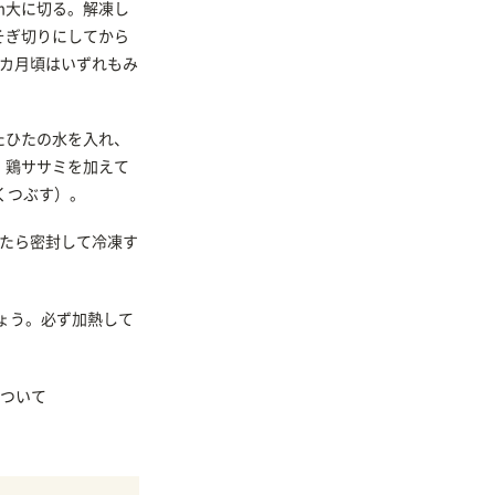
m大に切る。解凍し
そぎ切りにしてから
8カ月頃はいずれもみ
たひたの水を入れ、
。鶏ササミを加えて
くつぶす）。
めたら密封して冷凍す
ょう。必ず加熱して
ついて