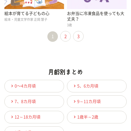
絵本が育てる子どもの心
お弁当に冷凍食品を使っても大
丈夫？
絵本・児童文学作家 正岡 慧子
3歳
1
2
3
0〜4カ月頃
5、6カ月頃
7、8カ月頃
9～11カ月頃
12～18カ月頃
1歳半～2歳