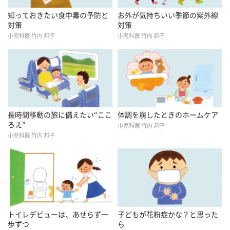
知っておきたい食中毒の予防と
お外が気持ちいい季節の紫外線
対策
対策
小児科医 竹内 邦子
小児科医 竹内 邦子
長時間移動の旅に備えたい“ここ
体調を崩したときのホームケア
ろえ”
小児科医 竹内 邦子
小児科医 竹内 邦子
トイレデビューは、あせらず一
子どもが花粉症かな？と思った
歩ずつ
ら