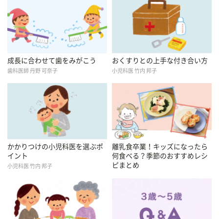
成長に合わせて歯をみがこう
おくすりとの上手な付き合い方
歯科医師 丹野 可奈子
小児科医 竹内 邦子
かかりつけの小児科医を選ぶポ
離乳食卒業！キッズになったら
イント
何食べる？季節のおすすめレシ
ピまとめ
小児科医 竹内 邦子