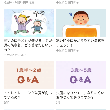
助産師・保健師 田中 淑恵
小児科医 竹内 邦子
寒いのに子どもが嫌がる！ 乳幼
寒い時季にかかりやすい病気を
児の防寒着、どう着せたらいい
チェック！
の？
小児科医 竹内 邦子
小児科医 竹内 邦子
トイレトレーニングは夏が向い
虫歯になりやすい、なりにくい
ているの？
おやつってありますか？
2歳半
3歳