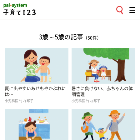
3歳～5歳の記事
（50件）
夏に出やすいあせもやかぶれに
暑さに負けない、赤ちゃんの体
は…
調管理
小児科医 竹内 邦子
小児科医 竹内 邦子