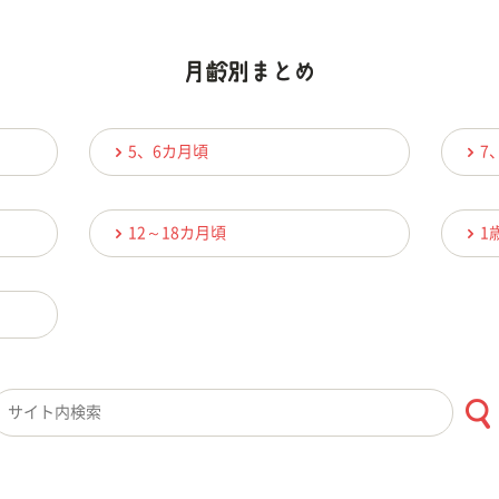
5、6カ月頃
7
12～18カ月頃
1
検索キーワード入力