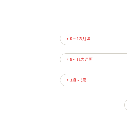
0〜4カ月頃
9～11カ月頃
3歳～5歳