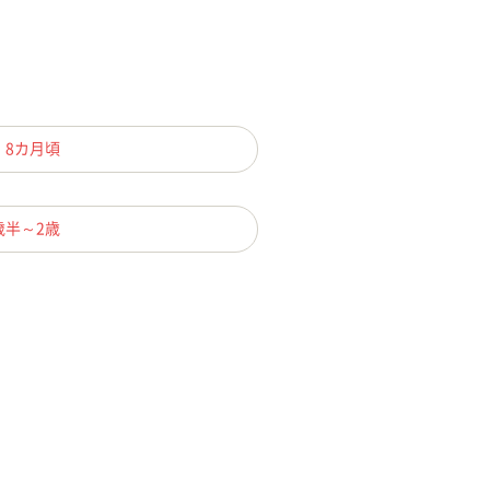
、8カ月頃
歳半～2歳