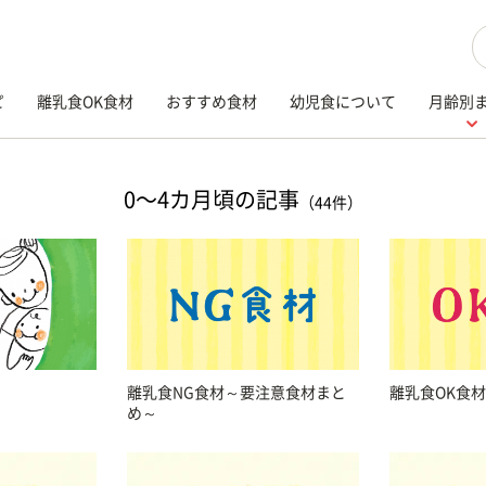
検
ピ
離乳食OK食材
おすすめ食材
幼児食について
月齢別
0〜4カ月頃の記事
（44件）
離乳食NG食材～要注意食材まと
離乳食OK食
め～