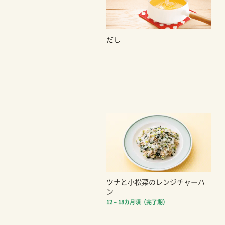
だし
ツナと小松菜のレンジチャーハ
ン
12～18カ月頃（完了期）