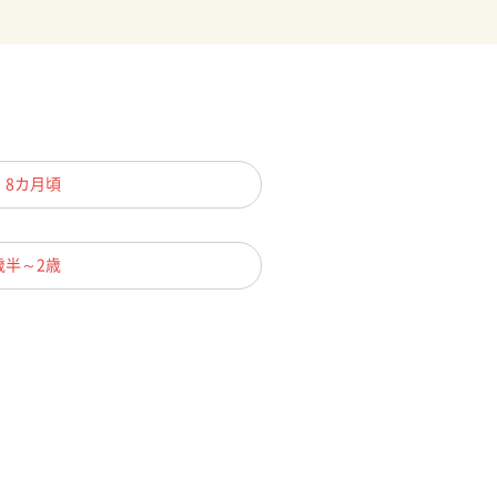
、8カ月頃
歳半～2歳