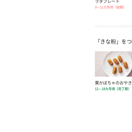
ラダプレート
9～11カ月頃（後期）
「きな粉」をつ
栗かぼちゃのおやき
12～18カ月頃（完了期）