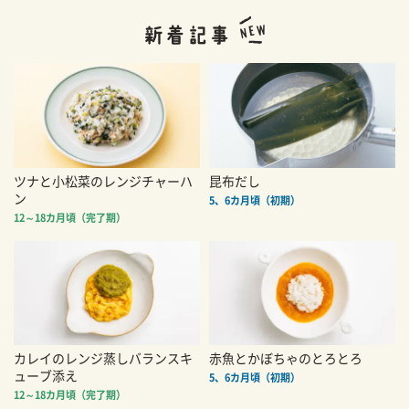
ツナと小松菜のレンジチャーハ
昆布だし
ン
5、6カ月頃（初期）
12～18カ月頃（完了期）
カレイのレンジ蒸しバランスキ
赤魚とかぼちゃのとろとろ
ューブ添え
5、6カ月頃（初期）
12～18カ月頃（完了期）