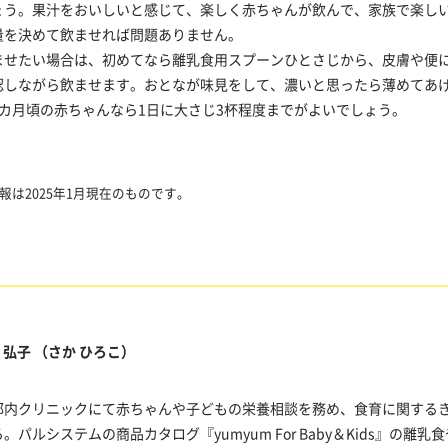
ょう。果汁をおいしいと感じて、楽しく赤ちゃんが飲んで、家族で楽し
量を決めて飲ませれば問題ありません。
ませたい場合は、初めてなら離乳食用スプーンひとさじから、皮膚や便
認しながら飲ませます。おとなが味見をして、濃いと思ったら薄めてあ
7カ月頃の赤ちゃんなら1日に大さじ3杯程度までがよいでしょう。
報は2025年1月現在のものです。
 弘子
（さか ひろこ）
都内クリニックにて赤ちゃんや子どもの栄養相談を務め、食育に関する
。パルシステムの商品カタログ『yumyum For Baby＆Kids』の離乳