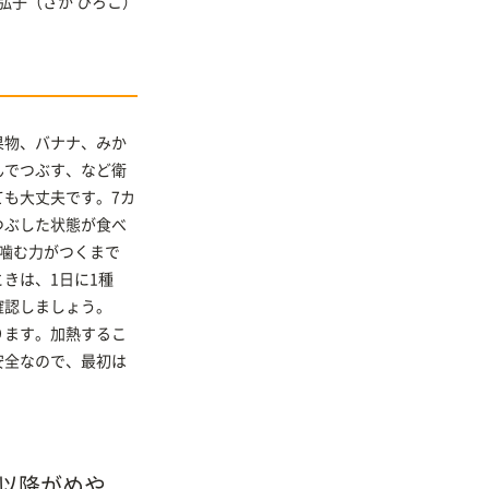
 弘子
（さか ひろこ）
果物、バナナ、みか
んでつぶす、など衛
も大丈夫です。7カ
つぶした状態が食べ
噛む力がつくまで
きは、1日に1種
確認しましょう。
ります。加熱するこ
安全なので、最初は
以降がめや