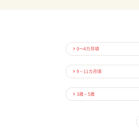
0〜4カ月頃
9～11カ月頃
3歳～5歳