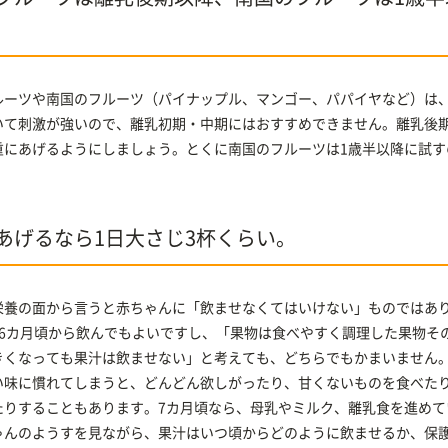
ルーツや南国のフルーツ（パイナップル、マンゴー、パパイヤなど）は
いて刺激が強いので、離乳初期・中期にはおすすめできません。離乳後期
重にあげるようにしましょう。とくに南国のフルーツは1歳半以降に試す
あげるなら1日大さじ3杯くらい。
栄養の面から言うと赤ちゃんに「飲ませなくてはいけない」ものではあ
、6カ月頃から飲んでもよいですし、「果物は食べやすく調理した果物そ
きくなっても果汁は飲ませない」と考えても、どちらでもかまいません
い味に慣れてしまうと、どんどん欲しがったり、甘くないものを食べた
たりすることもあります。7カ月頃なら、母乳やミルク、離乳食を進めて
ゃんのようすを見ながら、果汁はいつ頃からどのように飲ませるか、保