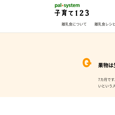
離乳食について
離乳食レシ
果物は
7カ月で
いという