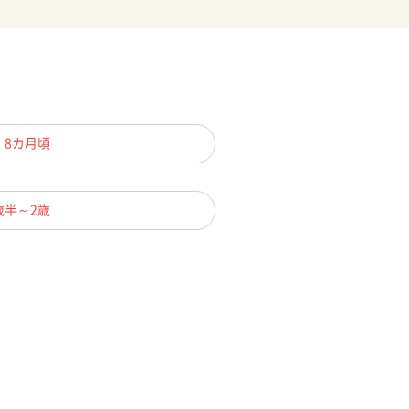
、8カ月頃
歳半～2歳