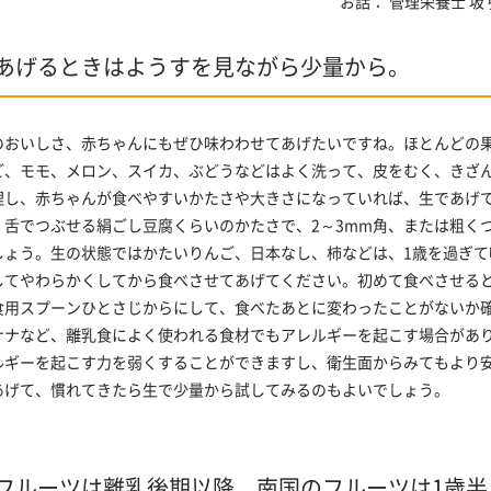
お話：
管理栄養士
坂
あげるときはようすを見ながら少量から。
のおいしさ、赤ちゃんにもぜひ味わわせてあげたいですね。ほとんどの
ご、モモ、メロン、スイカ、ぶどうなどはよく洗って、皮をむく、きざ
理し、赤ちゃんが食べやすいかたさや大きさになっていれば、生であげて
、舌でつぶせる絹ごし豆腐くらいのかたさで、2～3mm角、または粗く
しょう。生の状態ではかたいりんご、日本なし、柿などは、1歳を過ぎて
してやわらかくしてから食べさせてあげてください。初めて食べさせると
食用スプーンひとさじからにして、食べたあとに変わったことがないか
ナナなど、離乳食によく使われる食材でもアレルギーを起こす場合があ
ルギーを起こす力を弱くすることができますし、衛生面からみてもより
あげて、慣れてきたら生で少量から試してみるのもよいでしょう。
フルーツは離乳後期以降、南国のフルーツは1歳半