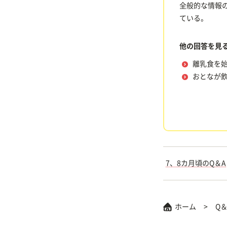
全般的な情報の
ている。
他の回答を見
離乳食を
おとなが
7、8カ月頃のQ＆A
ホーム
Q＆