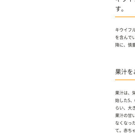
す。
キウイフ
を含んで
降に、慎
果汁を
果汁は、
始した5
らい、大
果汁の甘
なくなっ
て。赤ち