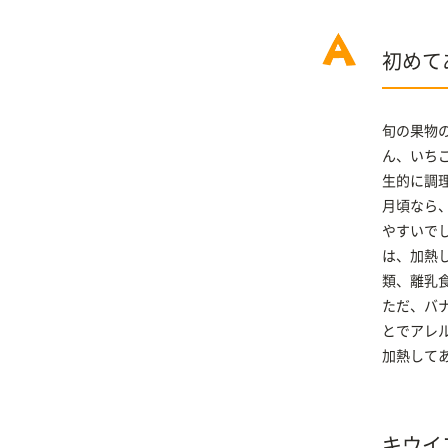
初めて
旬の果物
ん、いち
生的に調
月頃なら
やすいで
は、加熱
類、離乳
ただ、バ
とでアレ
加熱して
キウイ