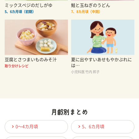
ミックスベジのだしがゆ
鮭と玉ねぎのうどん
5、6カ月頃（初期）
7、8カ月頃（中期）
豆腐とさつまいものみそ汁
夏に出やすいあせもやかぶれに
は…
取り分けレシピ
小児科医 竹内 邦子
0〜4カ月頃
5、6カ月頃