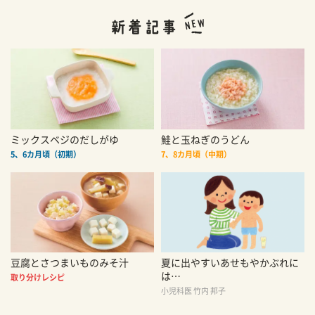
ミックスベジのだしがゆ
鮭と玉ねぎのうどん
5、6カ月頃（初期）
7、8カ月頃（中期）
豆腐とさつまいものみそ汁
夏に出やすいあせもやかぶれに
は…
取り分けレシピ
小児科医 竹内 邦子