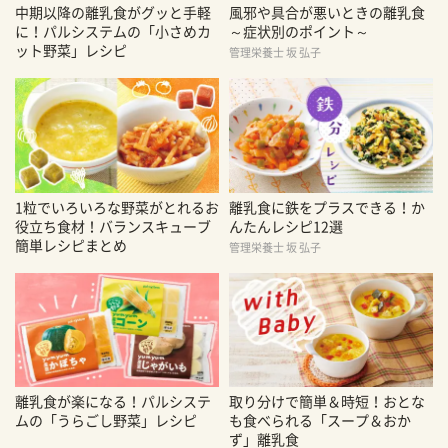
中期以降の離乳食がグッと手軽
風邪や具合が悪いときの離乳食
に！パルシステムの「小さめカ
～症状別のポイント～
ット野菜」レシピ
管理栄養士 坂 弘子
1粒でいろいろな野菜がとれるお
離乳食に鉄をプラスできる！か
役立ち食材！バランスキューブ
んたんレシピ12選
簡単レシピまとめ
管理栄養士 坂 弘子
離乳食が楽になる！パルシステ
取り分けで簡単＆時短！おとな
ムの「うらごし野菜」レシピ
も食べられる「スープ＆おか
ず」離乳食