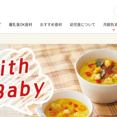
検
ピ
離乳食OK食材
おすすめ食材
幼児食について
月齢別