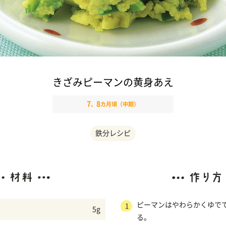
きざみピーマンの黄身あえ
7
8
、
カ月頃（中期）
鉄分レシピ
ピーマンはやわらかくゆで
1
5g
る。