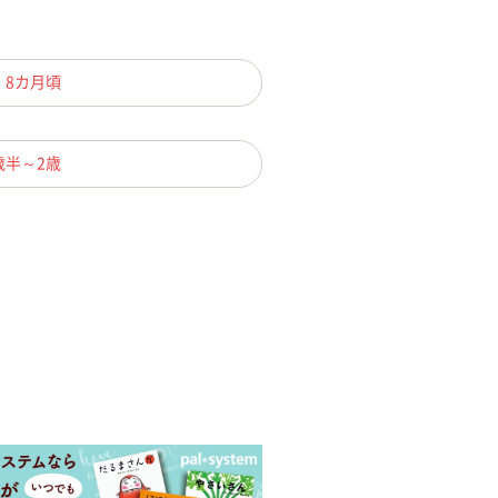
、8カ月頃
歳半～2歳