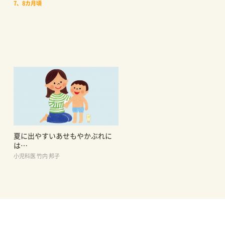
7、8カ月頃
夏に出やすいあせもやかぶれに
は…
小児科医 竹内 邦子