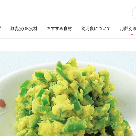
検
ピ
離乳食OK食材
おすすめ食材
幼児食について
月齢別