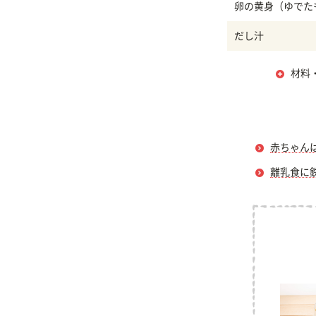
卵の黄身（ゆでた
だし汁
材料
赤ちゃん
離乳食に