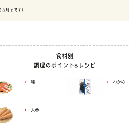
18カ月頃です）
鮭
わかめ
人参