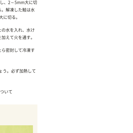
し、2～5mm大に切
る。解凍した鮭は水
m大に切る。
たの水を入れ、水け
を加えて火を通す。
たら密封して冷凍す
ょう。必ず加熱して
ついて