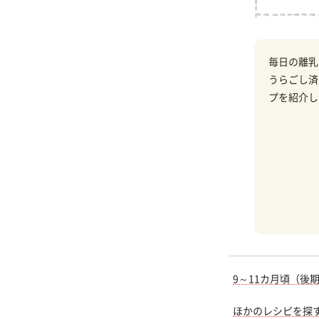
毎日の離乳
うらごし済
プを紹介し
9～11カ月頃（後
ほかのレシピを探