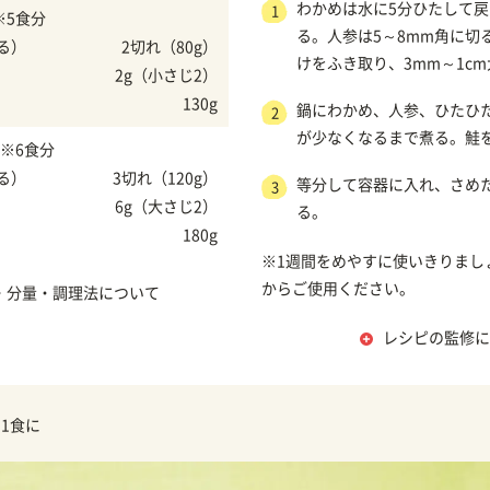
わかめは水に5分ひたして戻
1
※5食分
る。人参は5～8mm角に切
る）
2切れ（80g）
けをふき取り、3mm～1c
2g（小さじ2）
130g
鍋にわかめ、人参、ひたひ
2
が少なくなるまで煮る。鮭
※6食分
る）
3切れ（120g）
等分して容器に入れ、さめ
3
6g（大さじ2）
る。
180g
※1週間をめやすに使いきりまし
からご使用ください。
・分量・調理法について
レシピの監修に
1食に