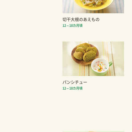
切干大根のあえもの
12～18カ月頃
パンシチュー
12～18カ月頃