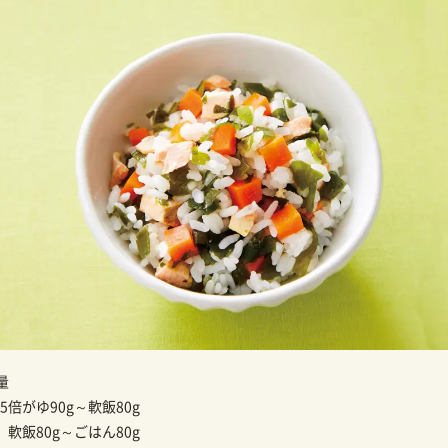
量
5倍がゆ90g～軟飯80g
】
軟飯80g～ごはん80g