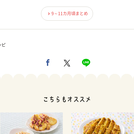
9～11カ月頃まとめ
シピ