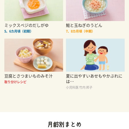
ミックスベジのだしがゆ
鮭と玉ねぎのうどん
5、6カ月頃（初期）
7、8カ月頃（中期）
豆腐とさつまいものみそ汁
夏に出やすいあせもやかぶれに
は…
取り分けレシピ
小児科医 竹内 邦子