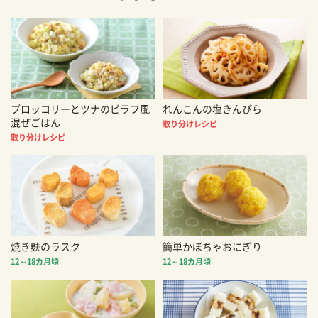
ブロッコリーとツナのピラフ風
れんこんの塩きんぴら
混ぜごはん
取り分けレシピ
取り分けレシピ
焼き麩のラスク
簡単かぼちゃおにぎり
12～18カ月頃
12～18カ月頃