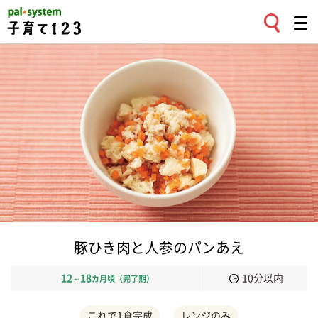
豚ひき肉と人参のパンあえ
12
18
10分以内
～
カ月頃（完了期）
これで1食完成
レンジのみ