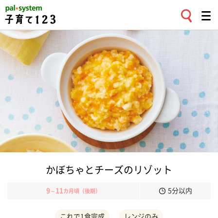
かぼちゃとチーズのリゾット
9
11
5分以内
～
カ月頃（後期）
これで1食完成
レンジのみ