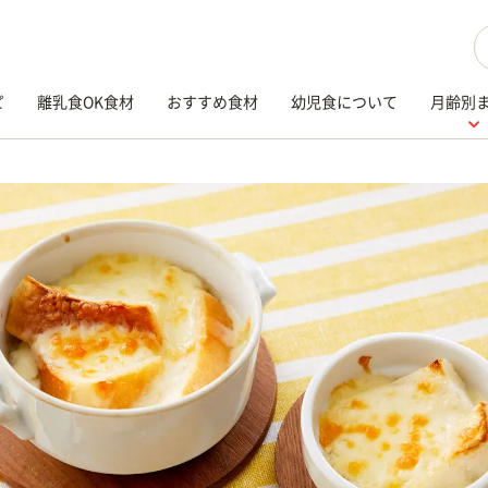
検
ピ
離乳食OK食材
おすすめ食材
幼児食について
月齢別