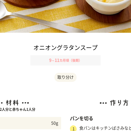
オニオングラタンスープ
9
11
～
カ月頃（後期）
取り分け
2人分と赤ちゃん1人分
パンを切る
50g
食パンはキッチンばさみな
1