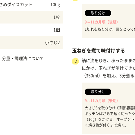
小さめダイスカット
100g
取り分け
）
1枚
9～11カ月頃（後期）
1切れを取り分け、耳をとって
1個
小さじ2
玉ねぎを煮て味付けする
・分量・調理法について
鍋に油をひき、凍ったまま
2
にかけ、玉ねぎが溶けてき
（350ml）を加え、3分煮
取り分け
9～11カ月頃（後期）
大さじ6を取り分けて耐熱容器
キッチンばさみで短く切った
（10g）をかける。オーブン
く焼き色が付くまで焼く。