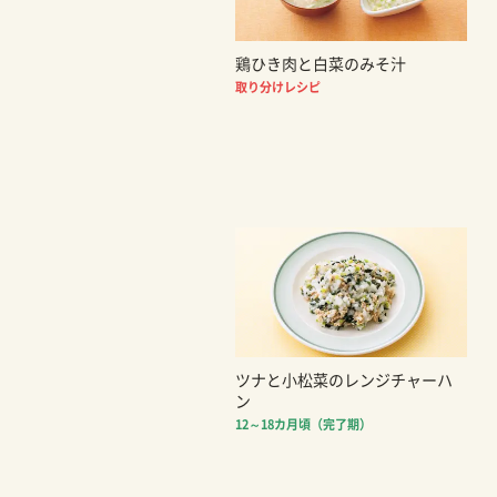
鶏ひき肉と白菜のみそ汁
取り分けレシピ
ツナと小松菜のレンジチャーハ
ン
12～18カ月頃（完了期）