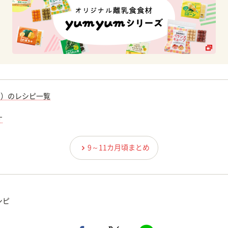
期）のレシピ一覧
す
9～11カ月頃まとめ
シピ