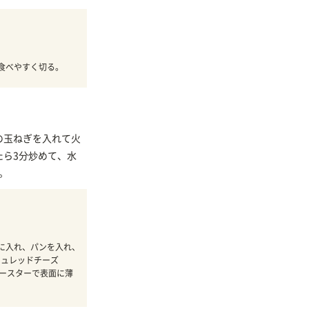
食べやすく切る。
の玉ねぎを入れて火
たら3分炒めて、水
る。
に入れ、パンを入れ、
シュレッドチーズ
トースターで表面に薄