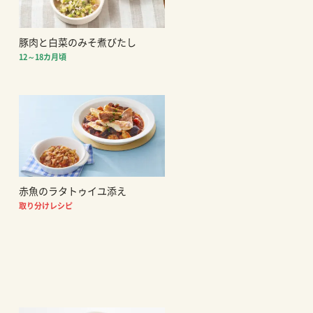
豚肉と白菜のみそ煮びたし
12～18カ月頃
赤魚のラタトゥイユ添え
取り分けレシピ