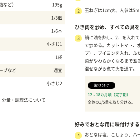
詰など）
195g
玉ねぎは1cm大、人参は5
2
1/3個
ひき肉を炒め、すべての具を
1/6本
鍋に油を熱し、2．を入れ
3
小さじ1
で炒める。カットトマト、水
プ）、ブイヨンを入れ、ふ
1袋
菜がやわらかくなるまで煮
混ぜながら煮て火を通す。
ーブなど
適宜
小さじ2
取り分け
12～18カ月頃（完了期）
・分量・調理法について
全体の1/5量を取り分ける。
好みでおとな用に味付けする
おとなは塩、こしょう、ハ
4