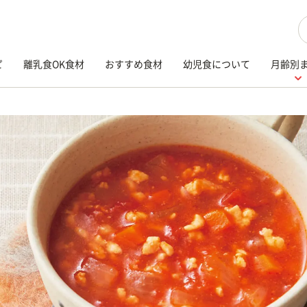
検
ピ
離乳食OK食材
おすすめ食材
幼児食について
月齢別