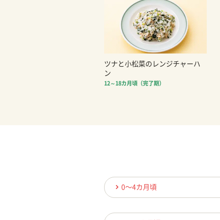
ツナと小松菜のレンジチャーハ
ン
12～18カ月頃（完了期）
0〜4カ月頃