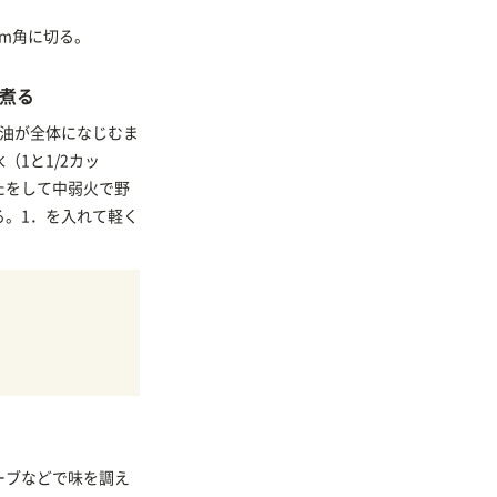
mm角に切る。
煮る
て油が全体になじむま
（1と1/2カッ
たをして中弱火で野
る。1．を入れて軽く
ーブなどで味を調え