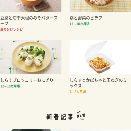
豆腐と切干大根のみそバタース
鶏と野菜のピラフ
ープ
12～18カ月頃
取り分けレシピ
しらすブロッコリーおにぎり
しらすとかぼちゃと玉ねぎのミ
ックス
12～18カ月頃
7、8カ月頃