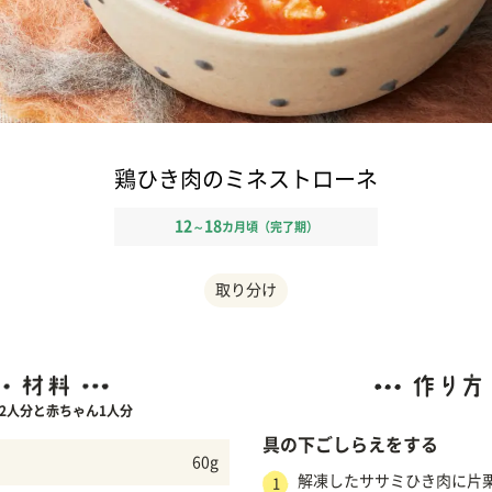
鶏ひき肉のミネストローネ
12
18
～
カ月頃（完了期）
取り分け
2人分と赤ちゃん1人分
具の下ごしらえをする
60g
解凍したササミひき肉に片
1