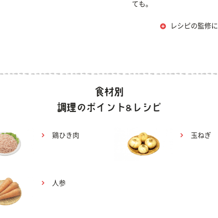
ても。
レシピの監修に
鶏ひき肉
玉ねぎ
人参