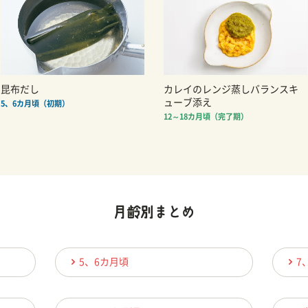
昆布だし
カレイのレンジ蒸しバランスキ
ューブ添え
5、6カ月頃（初期）
12～18カ月頃（完了期）
5、6カ月頃
7