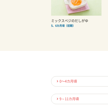
ミックスベジのだしがゆ
5、6カ月頃（初期）
0〜4カ月頃
9～11カ月頃