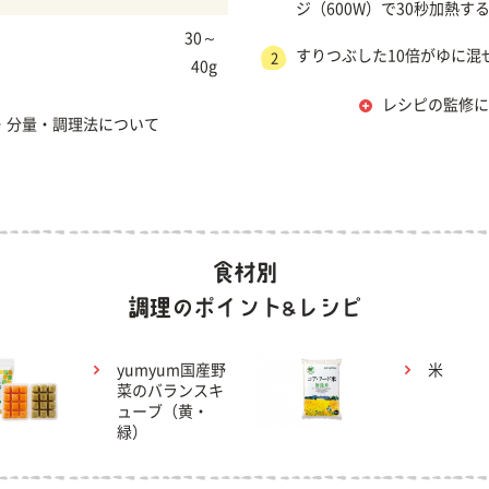
ジ（600W）で30秒加熱す
30～
すりつぶした10倍がゆに混
2
40g
レシピの監修に
・分量・調理法について
yumyum国産野
米
菜のバランスキ
ューブ（黄・
緑）