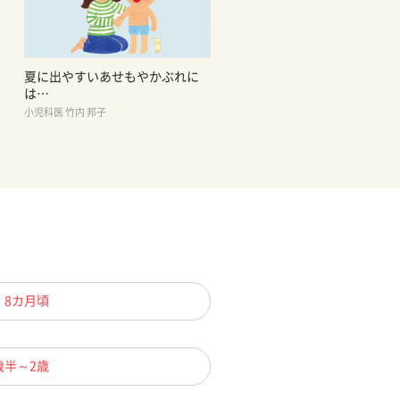
夏に出やすいあせもやかぶれに
は…
小児科医 竹内 邦子
、8カ月頃
歳半～2歳