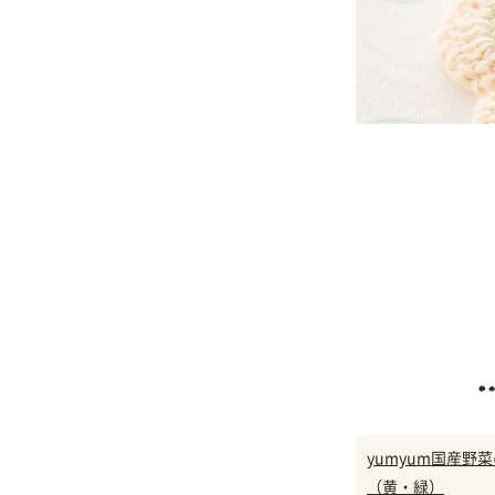
yumyum国産野
（黄・緑）