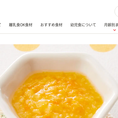
検
ピ
離乳食OK食材
おすすめ食材
幼児食について
月齢別