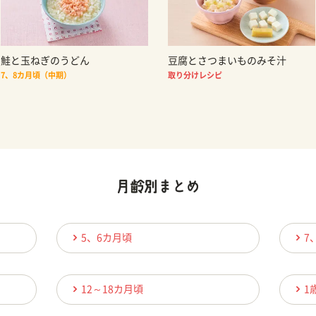
鮭と玉ねぎのうどん
豆腐とさつまいものみそ汁
7、8カ月頃（中期）
取り分けレシピ
5、6カ月頃
7
12～18カ月頃
1