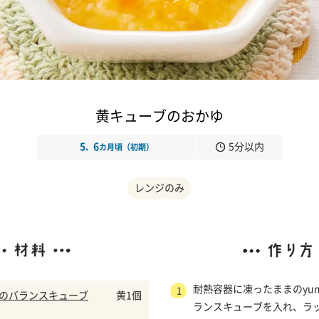
黄キューブのおかゆ
5
6
5分以内
、
カ月頃（初期）
レンジのみ
耐熱容器に凍ったままのyu
1
菜のバランスキューブ
黄1個
ランスキューブを入れ、ラ