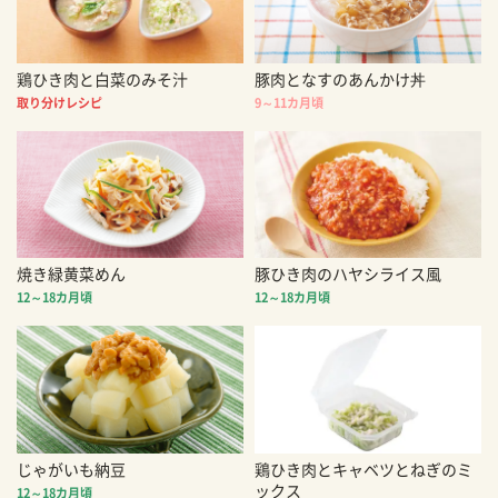
鶏ひき肉と白菜のみそ汁
豚肉となすのあんかけ丼
取り分けレシピ
9～11カ月頃
焼き緑黄菜めん
豚ひき肉のハヤシライス風
12～18カ月頃
12～18カ月頃
じゃがいも納豆
鶏ひき肉とキャベツとねぎのミ
ックス
12～18カ月頃