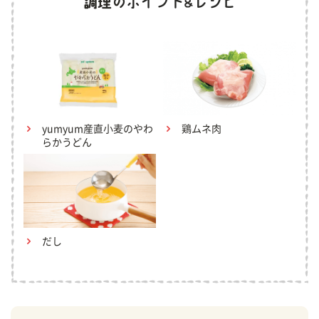
yumyum産直小麦のやわ
鶏ムネ肉
らかうどん
だし