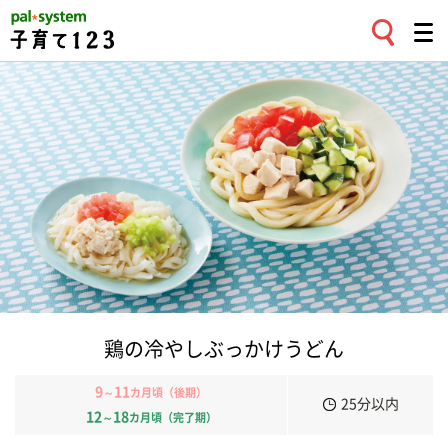
鶏の冷やしぶっかけうどん
9
11
～
カ月頃（後期）
25分以内
12
18
～
カ月頃（完了期）