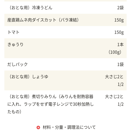
（おとな用）冷凍うどん
2袋
産直鶏ムネ肉ダイスカット（バラ凍結）
150g
トマト
150g
きゅうり
1本
（100g）
だしパック
1袋
（おとな用）しょうゆ
大さじ2と
1/2
（おとな用）煮切りみりん（みりんを耐熱容器
大さじ2と
に入れ、ラップをせず電子レンジで30秒加熱し
1/2
たもの）
材料・分量・調理法について