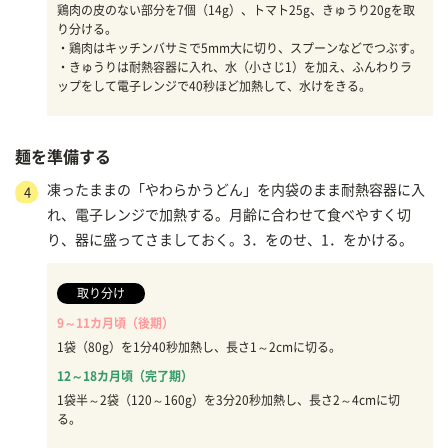
鶏肉の皮のない部分を7個（14g）、トマト25g、きゅうり20gを取
り分ける。
・鶏肉はキッチンバサミで5mm大に切り、スプーンなどでつぶす。
・きゅうりは耐熱容器に入れ、水（小さじ1）を加え、ふんわりラ
ップをして電子レンジで40秒ほど加熱して、水けをきる。
麺を準備する
凍ったままの「やわらかうどん」を内袋のまま耐熱容器に入
4
れ、電子レンジで加熱する。月齢に合わせて食べやすく切
り、器に盛ってさましておく。3．をのせ、1．をかける。
取り分け
9～11カ月頃（後期）
1袋（80g）を1分40秒加熱し、長さ1～2cmに切る。
12～18カ月頃（完了期）
1袋半～2袋（120～160g）を3分20秒加熱し、長さ2～4cmに切
る。