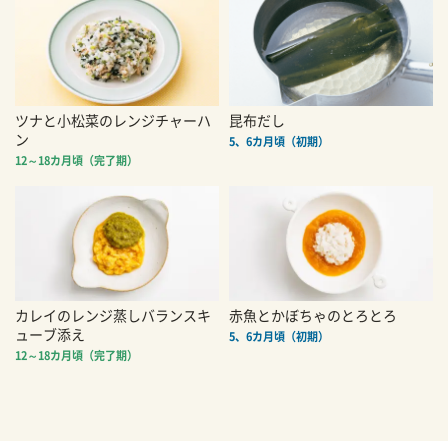
ツナと小松菜のレンジチャーハ
昆布だし
ン
5、6カ月頃（初期）
12～18カ月頃（完了期）
カレイのレンジ蒸しバランスキ
赤魚とかぼちゃのとろとろ
ューブ添え
5、6カ月頃（初期）
12～18カ月頃（完了期）