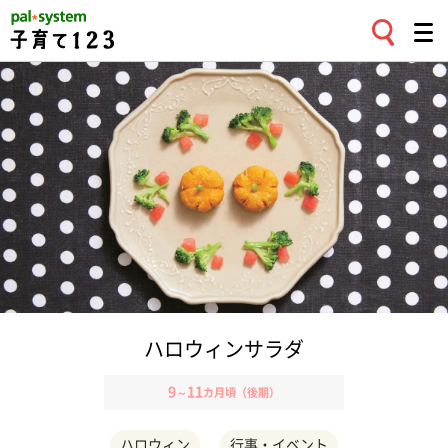
ハロウィンサラダ
9
11
～
カ月頃（後期）
ハロウィン
行事・イベント