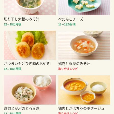
切り干し大根のみそ汁
ぺたんこチーズ
12～18カ月頃
12～18カ月頃
さつまいもとひき肉のおやき
鶏肉と根菜のみそ汁
12～18カ月頃
取り分けレシピ
鶏肉とかぶのとろみ煮
鶏肉とかぼちゃのポタージュ
12～18カ月頃
取り分けレシピ