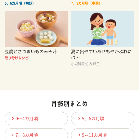
5、6カ月頃（初期）
7、8カ月頃（中期）
豆腐とさつまいものみそ汁
夏に出やすいあせもやかぶれに
は…
取り分けレシピ
小児科医 竹内 邦子
0〜4カ月頃
5、6カ月頃
7、8カ月頃
9～11カ月頃