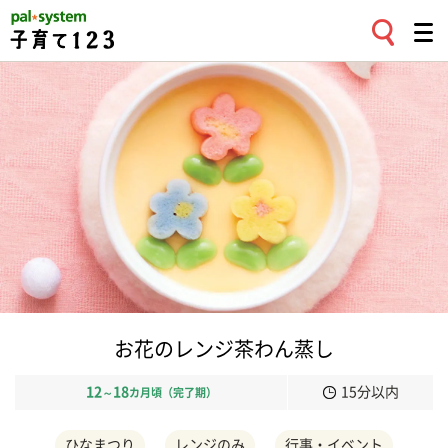
お花のレンジ茶わん蒸し
12
18
15分以内
～
カ月頃（完了期）
ひなまつり
レンジのみ
行事・イベント