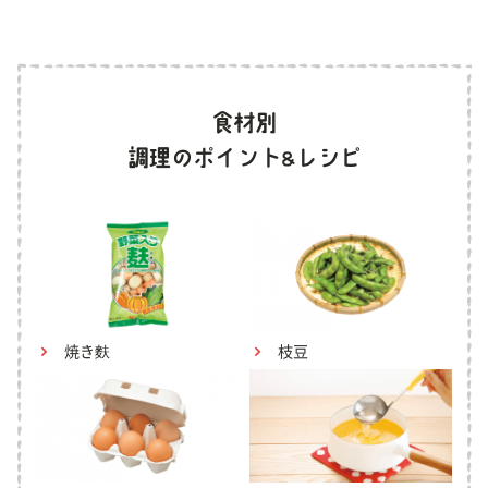
焼き麩
枝豆