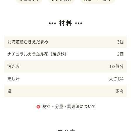
北海道産むきえだまめ
3個
ナチュラルカラふル花（焼き麩）
3個
溶き卵
1/2個分
だし汁
大さじ4
塩
少々
材料・分量・調理法について