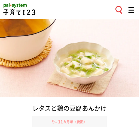
レタスと鶏の豆腐あんかけ
9
11
～
カ月頃（後期）