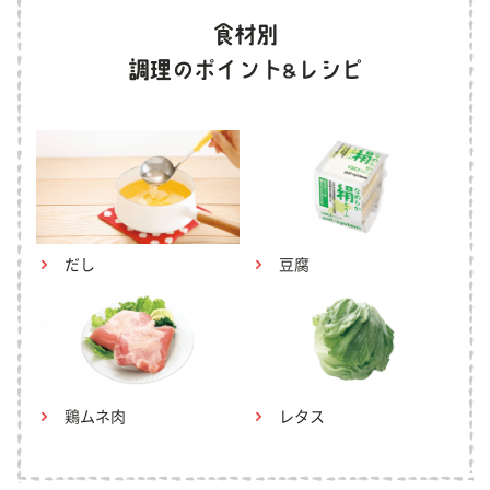
だし
豆腐
鶏ムネ肉
レタス