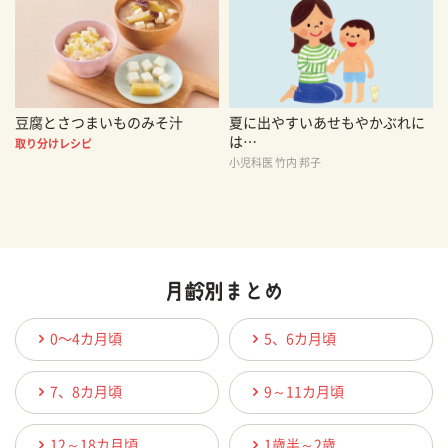
豆腐とさつまいものみそ汁
夏に出やすいあせもやかぶれに
は…
取り分けレシピ
小児科医 竹内 邦子
0〜4カ月頃
5、6カ月頃
7、8カ月頃
9～11カ月頃
12～18カ月頃
1歳半～2歳