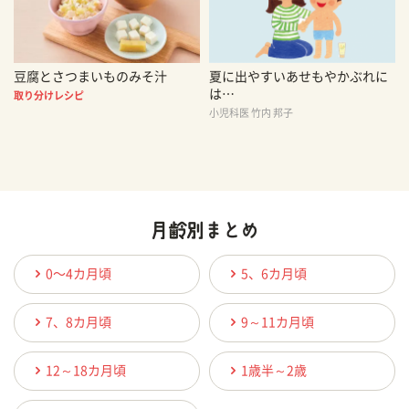
豆腐とさつまいものみそ汁
夏に出やすいあせもやかぶれに
は…
取り分けレシピ
小児科医 竹内 邦子
0〜4カ月頃
5、6カ月頃
7、8カ月頃
9～11カ月頃
12～18カ月頃
1歳半～2歳