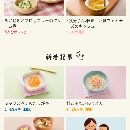
めかじきとブロッコリーのクリ
3食分♪冷凍OK かぼちゃとチ
ーム煮
ーズのキッシュ
取り分けレシピ
9～11カ月頃
ミックスベジのだしがゆ
鮭と玉ねぎのうどん
5、6カ月頃（初期）
7、8カ月頃（中期）