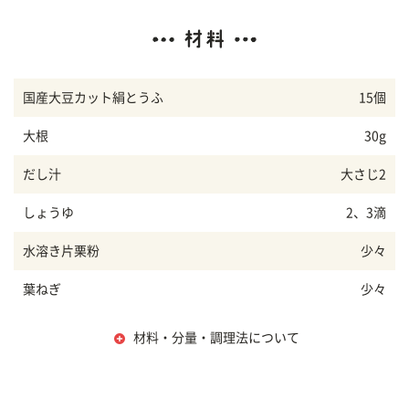
国産大豆カット絹とうふ
15個
大根
30g
だし汁
大さじ2
しょうゆ
2、3滴
水溶き片栗粉
少々
葉ねぎ
少々
材料・分量・調理法について