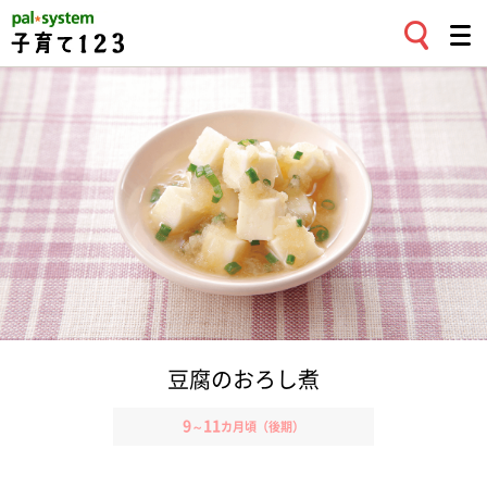
豆腐のおろし煮
9
11
～
カ月頃（後期）