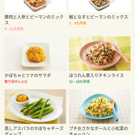
豚肉と人参とピーマンのミック
鮭となすとピーマンのミックス
ス
7、8カ月頃
9～11カ月頃
かぼちゃとツナのサラダ
ほうれん草入りチキンライス
取り分けレシピ
12～18カ月頃
蒸しアスパラのかぼちゃチーズ
プチおさかなボールと小松菜の
ディップ
チャーハン