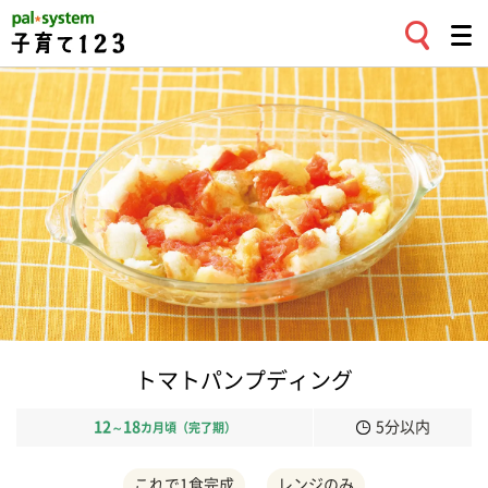
トマトパンプディング
12
18
5分以内
～
カ月頃（完了期）
これで1食完成
レンジのみ