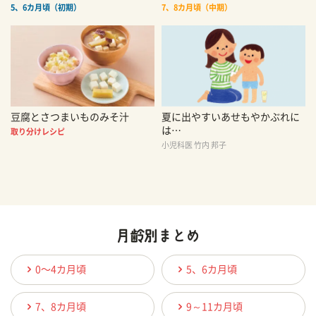
5、6カ月頃（初期）
7、8カ月頃（中期）
豆腐とさつまいものみそ汁
夏に出やすいあせもやかぶれに
は…
取り分けレシピ
小児科医 竹内 邦子
0〜4カ月頃
5、6カ月頃
7、8カ月頃
9～11カ月頃