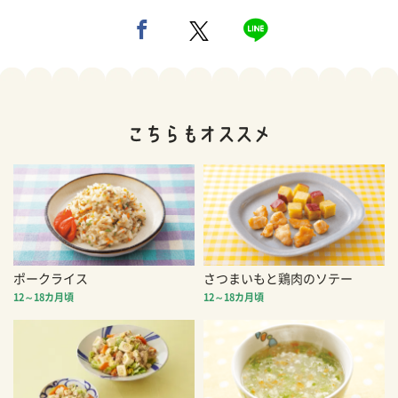
ポークライス
さつまいもと鶏肉のソテー
12～18カ月頃
12～18カ月頃