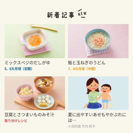
ミックスベジのだしがゆ
鮭と玉ねぎのうどん
5、6カ月頃（初期）
7、8カ月頃（中期）
豆腐とさつまいものみそ汁
夏に出やすいあせもやかぶれに
は…
取り分けレシピ
小児科医 竹内 邦子