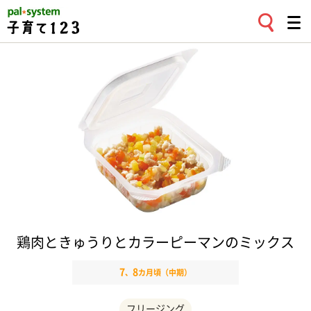
鶏肉ときゅうりとカラーピーマンのミックス
7
8
、
カ月頃（中期）
フリージング