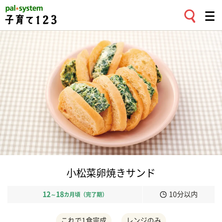
小松菜卵焼きサンド
12
18
10分以内
～
カ月頃（完了期）
これで1食完成
レンジのみ