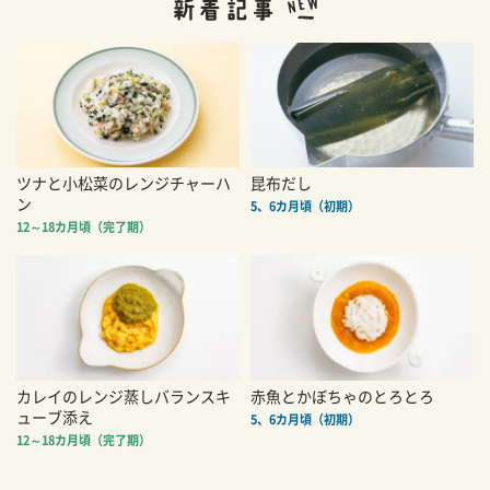
ツナと小松菜のレンジチャーハ
昆布だし
ン
5、6カ月頃（初期）
12～18カ月頃（完了期）
カレイのレンジ蒸しバランスキ
赤魚とかぼちゃのとろとろ
ューブ添え
5、6カ月頃（初期）
12～18カ月頃（完了期）