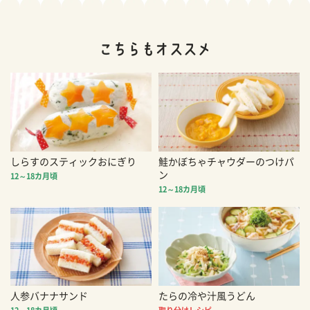
しらすのスティックおにぎり
鮭かぼちゃチャウダーのつけパ
ン
12～18カ月頃
12～18カ月頃
人参バナナサンド
たらの冷や汁風うどん