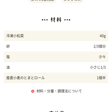
冷凍小松菜
40g
卵
2/3個分
塩
少々
油
小さじ1/3
産直小麦のとまとロール
1個半
材料・分量・調理法について