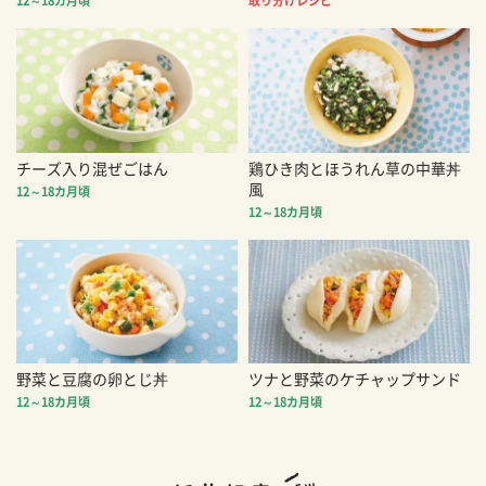
12～18カ月頃
取り分けレシピ
チーズ入り混ぜごはん
鶏ひき肉とほうれん草の中華丼
風
12～18カ月頃
12～18カ月頃
野菜と豆腐の卵とじ丼
ツナと野菜のケチャップサンド
12～18カ月頃
12～18カ月頃