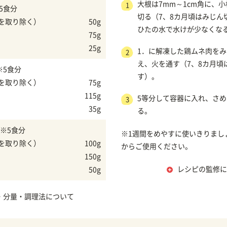
大根は7mm～1cm角に、小
1
5食分
切る（7、8カ月頃はみじん
を取り除く）
50g
ひたの水で水けが少なくな
75g
25g
1．に解凍した鶏ムネ肉を
2
え、火を通す（7、8カ月頃
※5食分
す）。
を取り除く）
75g
115g
5等分して容器に入れ、さ
3
35g
る。
※5食分
※1週間をめやすに使いきりまし
を取り除く）
100g
からご使用ください。
150g
レシピの監修に
50g
・分量・調理法について