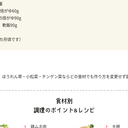
量
倍がゆ60g
5倍がゆ90g
】
軟飯90g
1カ月頃です）
、ほうれん草・小松菜・チンゲン菜ならどの食材でも作り方を変更せず
鶏ムネ肉
大根