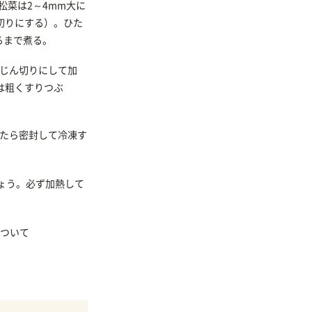
松菜は2～4mm大に
切りにする）。ひた
るまで煮る。
みじん切りにして加
は粗くすりつぶ
めたら密封して冷凍す
ょう。必ず加熱して
ついて