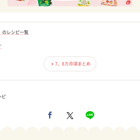
）のレシピ一覧
す
7、8カ月頃まとめ
シピ