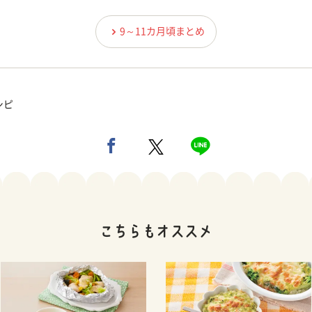
9～11カ月頃まとめ
シピ