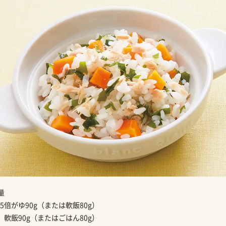
量
5倍がゆ90g（または軟飯80g）
】
軟飯90g（またはごはん80g）