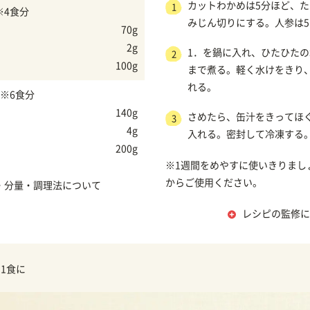
カットわかめは5分ほど、
1
※4食分
みじん切りにする。人参は5
70g
2g
1．を鍋に入れ、ひたひた
2
100g
まで煮る。軽く水けをきり
れる。
※6食分
140g
さめたら、缶汁をきってほ
3
4g
入れる。密封して冷凍する
200g
※1週間をめやすに使いきりまし
からご使用ください。
・分量・調理法について
レシピの監修に
1食に