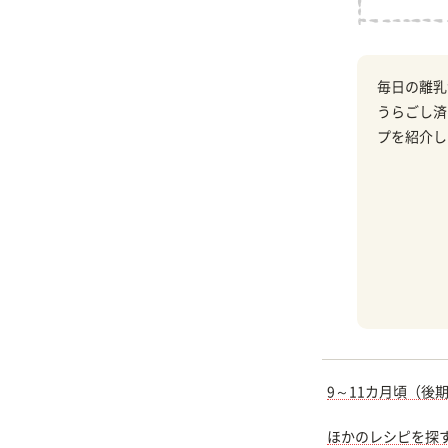
毎日の離乳
うらごし済
プを紹介し
9～11カ月頃（後
ほかのレシピを探