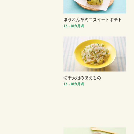
ほうれん草ミニスイートポテト
12～18カ月頃
切干大根のあえもの
12～18カ月頃