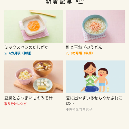
ミックスベジのだしがゆ
鮭と玉ねぎのうどん
5、6カ月頃（初期）
7、8カ月頃（中期）
豆腐とさつまいものみそ汁
夏に出やすいあせもやかぶれに
は…
取り分けレシピ
小児科医 竹内 邦子