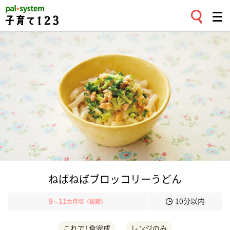
ねばねばブロッコリーうどん
9
11
10分以内
～
カ月頃（後期）
これで1食完成
レンジのみ