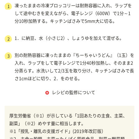
凍ったままの冷凍ブロッコリーは耐熱容器に入れ、ラップを
1
して途中むきを変えながら、電子レンジ（600W）で1分～1
分10秒加熱する。キッチンばさみで5mm大に切る。
1．に納豆、水（小さじ2）、しょうゆを加えて混ぜる。
2
別の耐熱容器に凍ったままの『ちーちゃいうどん』（1玉）を
3
入れ、ラップをして電子レンジで1分40秒加熱し、そのまま2
分蒸らす。水洗いして2/3玉を取り分け、キッチンばさみで長
さ1cmほどに切り、2．をのせる。
レシピの監修について
厚生労働省（※1）が示している「1回あたりの主食、主菜、
副菜」（※2）めやす量に相当します。
※1「授乳・離乳の支援ガイド」(2019年改訂版）
※2 主食＝穀類、主菜＝たんぱく質性食品、副菜＝野菜類