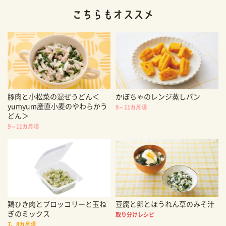
豚肉と小松菜の混ぜうどん＜
かぼちゃのレンジ蒸しパン
yumyum産直小麦のやわらかう
9～11カ月頃
どん＞
9～11カ月頃
鶏ひき肉とブロッコリーと玉ね
豆腐と卵とほうれん草のみそ汁
ぎのミックス
取り分けレシピ
7、8カ月頃