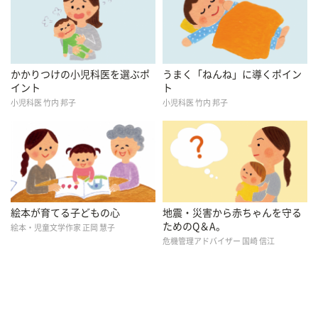
かかりつけの小児科医を選ぶポ
うまく「ねんね」に導くポイン
イント
ト
小児科医 竹内 邦子
小児科医 竹内 邦子
絵本が育てる子どもの心
地震・災害から赤ちゃんを守る
ためのQ＆A。
絵本・児童文学作家 正岡 慧子
危機管理アドバイザー 国崎 信江