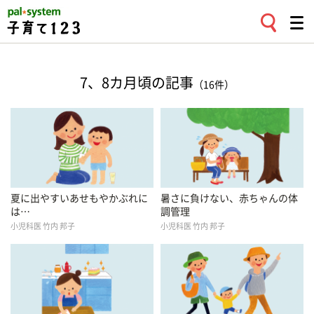
7、8カ月頃の記事
（16件）
夏に出やすいあせもやかぶれに
暑さに負けない、赤ちゃんの体
は…
調管理
小児科医 竹内 邦子
小児科医 竹内 邦子