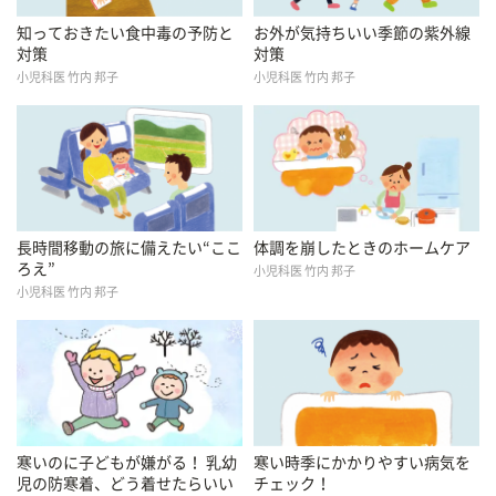
知っておきたい食中毒の予防と
お外が気持ちいい季節の紫外線
対策
対策
小児科医 竹内 邦子
小児科医 竹内 邦子
長時間移動の旅に備えたい“ここ
体調を崩したときのホームケア
ろえ”
小児科医 竹内 邦子
小児科医 竹内 邦子
寒いのに子どもが嫌がる！ 乳幼
寒い時季にかかりやすい病気を
児の防寒着、どう着せたらいい
チェック！