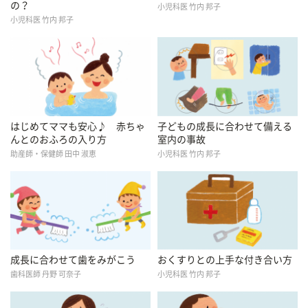
の？
小児科医 竹内 邦子
小児科医 竹内 邦子
はじめてママも安心♪ 赤ちゃ
子どもの成長に合わせて備える
んとのおふろの入り方
室内の事故
助産師・保健師 田中 淑恵
小児科医 竹内 邦子
成長に合わせて歯をみがこう
おくすりとの上手な付き合い方
歯科医師 丹野 可奈子
小児科医 竹内 邦子