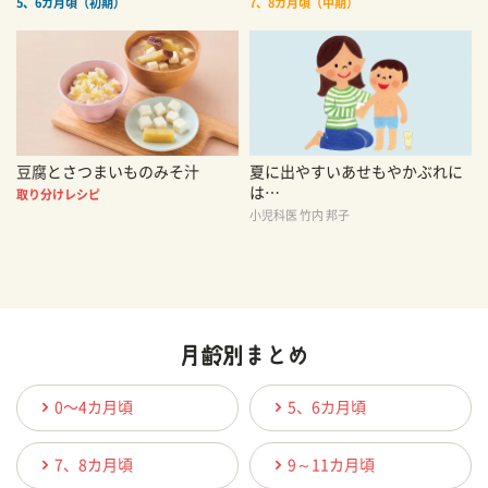
5、6カ月頃（初期）
7、8カ月頃（中期）
豆腐とさつまいものみそ汁
夏に出やすいあせもやかぶれに
は…
取り分けレシピ
小児科医 竹内 邦子
0〜4カ月頃
5、6カ月頃
7、8カ月頃
9～11カ月頃