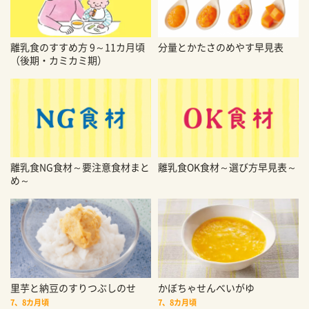
離乳食のすすめ方 9～11カ月頃
分量とかたさのめやす早見表
（後期・カミカミ期）
離乳食NG食材～要注意食材まと
離乳食OK食材～選び方早見表～
め～
里芋と納豆のすりつぶしのせ
かぼちゃせんべいがゆ
7、8カ月頃
7、8カ月頃