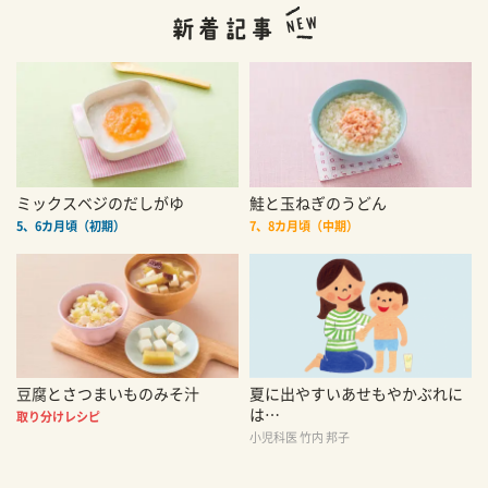
ミックスベジのだしがゆ
鮭と玉ねぎのうどん
5、6カ月頃（初期）
7、8カ月頃（中期）
豆腐とさつまいものみそ汁
夏に出やすいあせもやかぶれに
は…
取り分けレシピ
小児科医 竹内 邦子