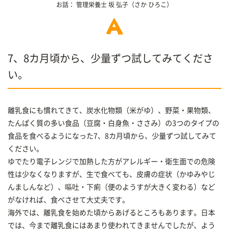
お話：
管理栄養士
坂 弘子
（さか ひろこ）
7、8カ月頃から、少量ずつ試してみてくださ
い。
離乳食にも慣れてきて、炭水化物類（米がゆ）、野菜・果物類、
たんぱく質の多い食品（豆腐・白身魚・ささみ）の3つのタイプの
食品を食べるようになった7、8カ月頃から、少量ずつ試してみて
ください。
ゆでたり電子レンジで加熱した方がアレルギー・衛生面での危険
性は少なくなりますが、生で食べても、皮膚の症状（かゆみやじ
んましんなど）、嘔吐・下痢（便のようすが大きく変わる）など
がなければ、食べさせて大丈夫です。
海外では、離乳食を始めた頃からあげるところもあります。日本
では、今まで離乳食にはあまり使われてきませんでしたが、よう