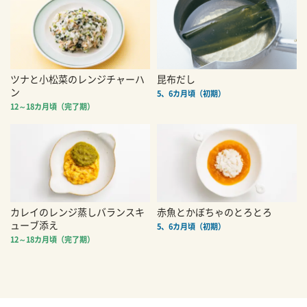
ツナと小松菜のレンジチャーハ
昆布だし
ン
5、6カ月頃（初期）
12～18カ月頃（完了期）
カレイのレンジ蒸しバランスキ
赤魚とかぼちゃのとろとろ
ューブ添え
5、6カ月頃（初期）
12～18カ月頃（完了期）