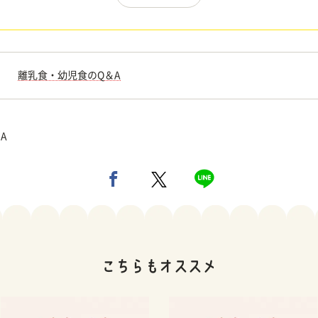
離乳食・幼児食のQ＆A
A