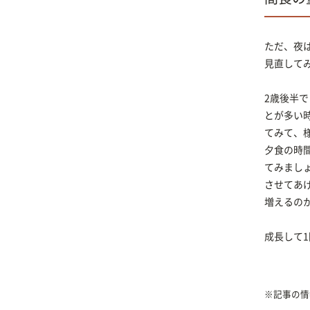
ただ、夜
見直して
2歳後半
とが多い
てみて、
夕食の時
てみまし
させてあ
増えるの
成長して
※記事の情