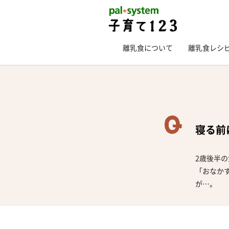
離乳食について
離乳食レシ
寝る前
2歳後半
「おなか
が…。