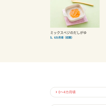
ミックスベジのだしがゆ
5、6カ月頃（初期）
0〜4カ月頃