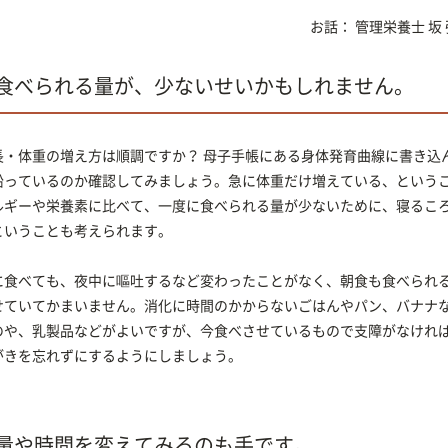
お話：
管理栄養士
坂
食べられる量が、少ないせいかもしれません。
長・体重の増え方は順調ですか？ 母子手帳にある身体発育曲線に書き込
沿っているのか確認してみましょう。急に体重だけ増えている、という
ルギーや栄養素に比べて、一度に食べられる量が少ないために、寝るこ
ということも考えられます。
に食べても、夜中に嘔吐するなど変わったことがなく、朝食も食べられ
せていてかまいません。消化に時間のかからないごはんやパン、バナナ
のや、乳製品などがよいですが、今食べさせているもので支障がなけれ
がきを忘れずにするようにしましょう。
量や時間を変えてみるのも手です。