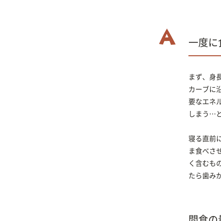
一度に
まず、身
カーブに
要なエネ
しまう…
寝る直前
ま食べさ
く含むも
たら歯み
間食の