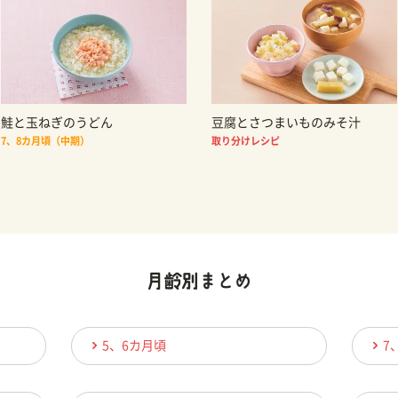
鮭と玉ねぎのうどん
豆腐とさつまいものみそ汁
7、8カ月頃（中期）
取り分けレシピ
5、6カ月頃
7