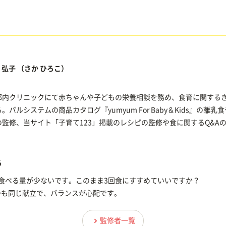
 弘子
（さか ひろこ）
都内クリニックにて赤ちゃんや子どもの栄養相談を務め、食育に関する
。パルシステムの商品カタログ『yumyum For Baby＆Kids』の離乳
監修、当サイト「子育て123」掲載のレシピの監修や食に関するQ&A
る
も食べる量が少ないです。このまま3回食にすすめていいですか？
つも同じ献立で、バランスが心配です。
監修者一覧