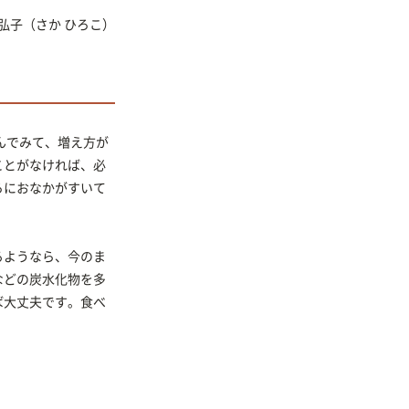
 弘子
（さか ひろこ）
んでみて、増え方が
ことがなければ、必
ろにおなかがすいて
るようなら、今のま
などの炭水化物を多
ば大丈夫です。食べ