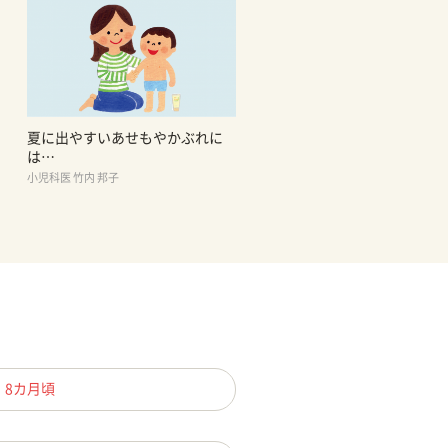
夏に出やすいあせもやかぶれに
は…
小児科医 竹内 邦子
、8カ月頃