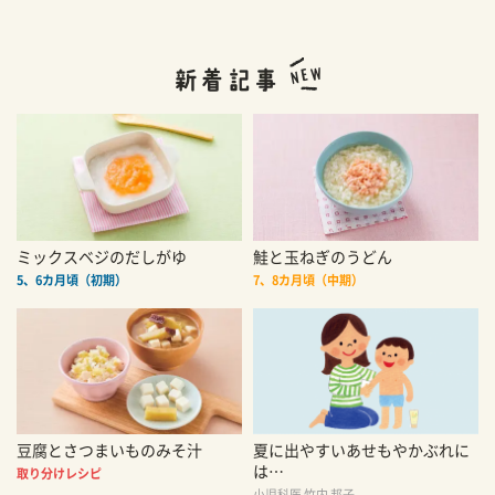
ミックスベジのだしがゆ
鮭と玉ねぎのうどん
5、6カ月頃（初期）
7、8カ月頃（中期）
豆腐とさつまいものみそ汁
夏に出やすいあせもやかぶれに
は…
取り分けレシピ
小児科医 竹内 邦子