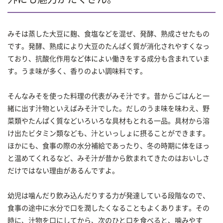
みそは蒸した大豆に麹、食塩などを混ぜ、発酵、熟成させたもの
です。発酵、熟成により大豆のたんぱく質が消化されやすくなっ
ており、抗酸化作用など体によい働きをする成分も含まれていま
す。うま味が多く、香りのよい調味料です。
そんなみそを使った料理の代表がみそ汁です。昔からごはんと一
緒に出す汁物といえばみそ汁でした。だしのうま味を味わえ、野
菜類やたんぱく質などいろいろな具材もとれる一品。具材から溶
け出たビタミン類なども、汁といっしょに摂ることができます。
ほかにも、食事の際の水分補給であったり、冬の時期に体をほっ
と温めてくれるなど、みそ汁が昔から飲まれてきたのはおいしさ
だけではない理由があるんですよ。
幼児は噛んだり飲み込んだりする力が発達している段階なので、
食事の途中に水分で口を潤したくなることもよくあります。その
時に、汁物を口にしてから、次のひと口を食べると、噛みやす