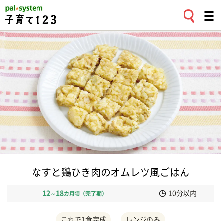
なすと鶏ひき肉のオムレツ風ごはん
12
18
10分以内
～
カ月頃（完了期）
これで1食完成
レンジのみ