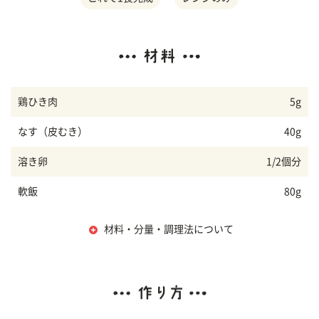
鶏ひき肉
5g
なす（皮むき）
40g
溶き卵
1/2個分
軟飯
80g
材料・分量・調理法について