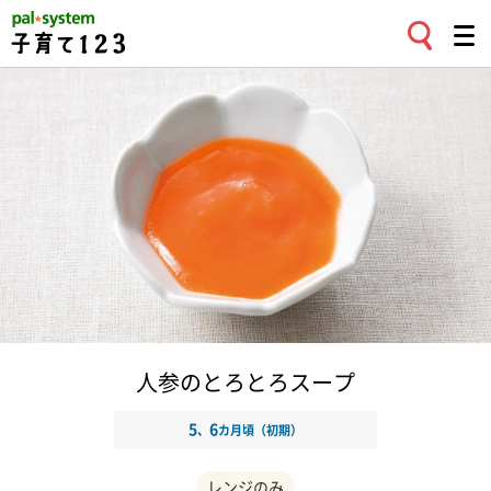
人参のとろとろスープ
5
6
、
カ月頃（初期）
レンジのみ