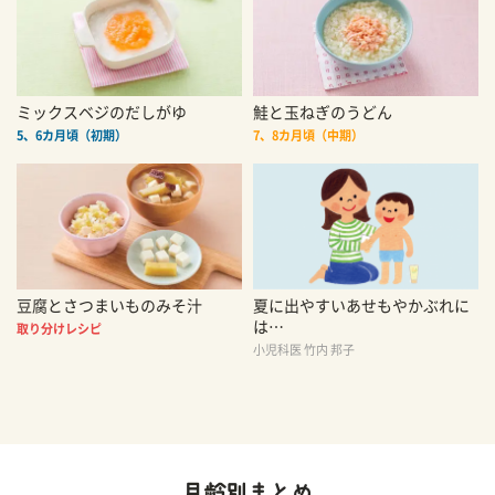
ミックスベジのだしがゆ
鮭と玉ねぎのうどん
5、6カ月頃（初期）
7、8カ月頃（中期）
豆腐とさつまいものみそ汁
夏に出やすいあせもやかぶれに
は…
取り分けレシピ
小児科医 竹内 邦子