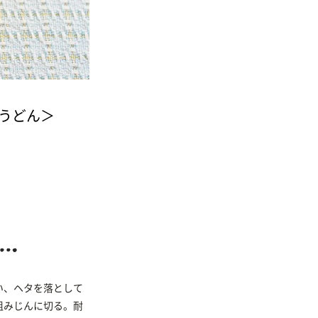
かうどん＞
い、ヘタを落として
粗みじんに切る。耐