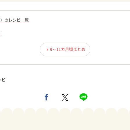
期）のレシピ一覧
す
9～11カ月頃まとめ
シピ