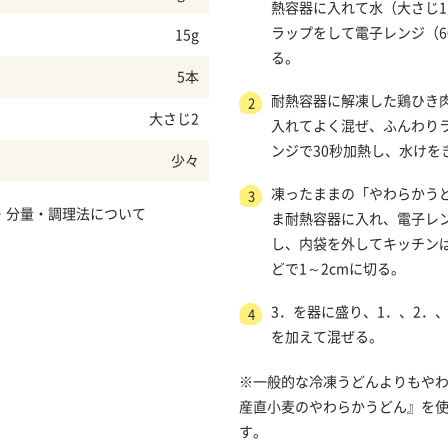
熱容器に入れて水（大さじ
ラップをして電子レンジ（6
15g
る。
5本
耐熱容器に解凍した鶏ひき
2
大さじ2
入れてよく混ぜ、ふんわり
ンジで30秒加熱し、水けを
少々
凍ったままの「やわらかう
3
・分量・調理法について
ま耐熱容器に入れ、電子レン
し、内袋を外してキッチン
どで1～2cmに切る。
3．を器に盛り、1．、2．
4
を加えて混ぜる。
※一般的な冷凍うどんよりもやわら
産直小麦のやわらかうどん』を
す。