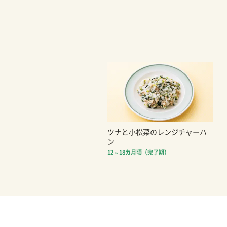
ツナと小松菜のレンジチャーハ
ン
12～18カ月頃（完了期）