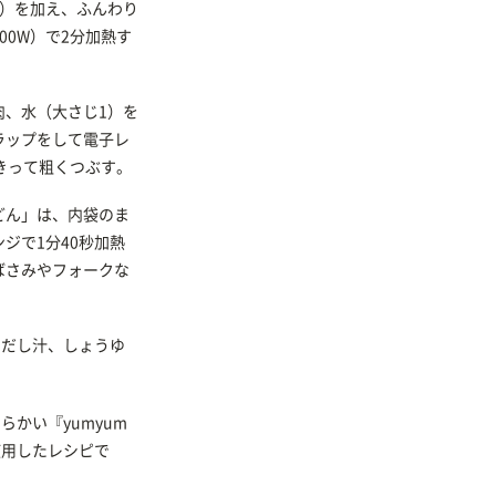
1）を加え、ふんわり
00W）で2分加熱す
肉、水（大さじ1）を
ラップをして電子レ
きって粗くつぶす。
どん」は、内袋のま
ジで1分40秒加熱
ばさみやフォークな
、だし汁、しょうゆ
かい『yumyum
使用したレシピで