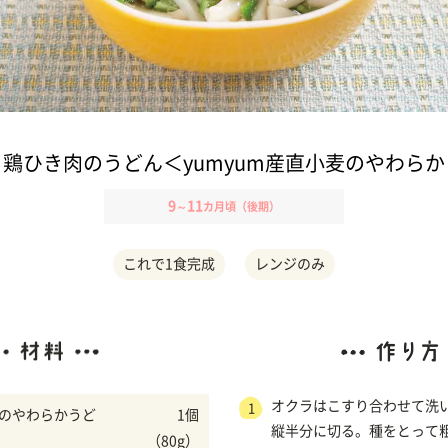
鶏ひき肉のうどん＜yumyum産直小麦のやわら
9
11
～
カ月頃（後期）
これで1食完成
レンジのみ
オクラはこすり合わせて洗
1
麦のやわらかうど
1個
縦半分に切る。種をとって
（80g）