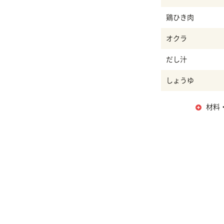
鶏ひき肉
オクラ
だし汁
しょうゆ
材料