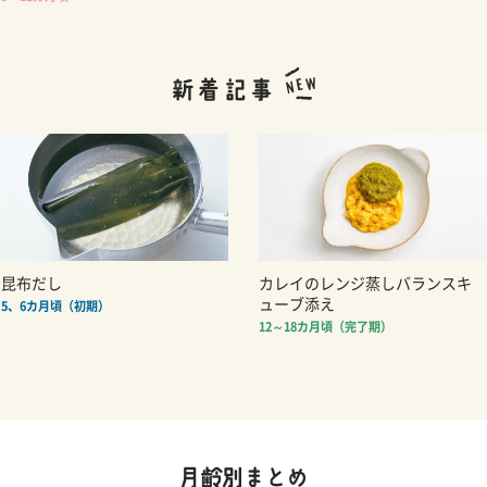
昆布だし
カレイのレンジ蒸しバランスキ
ューブ添え
5、6カ月頃（初期）
12～18カ月頃（完了期）