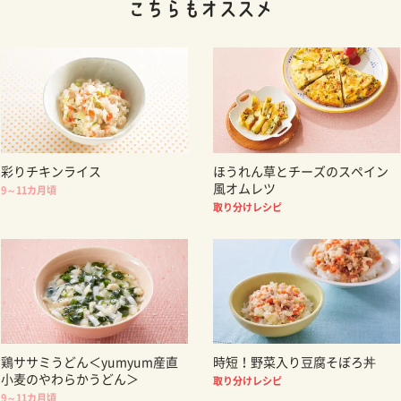
彩りチキンライス
ほうれん草とチーズのスペイン
風オムレツ
9～11カ月頃
取り分けレシピ
鶏ササミうどん＜yumyum産直
時短！野菜入り豆腐そぼろ丼
小麦のやわらかうどん＞
取り分けレシピ
9～11カ月頃