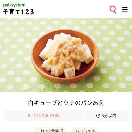
白キューブとツナのパンあえ
9
11
5分以内
～
カ月頃（後期）
これで1食完成
レンジのみ