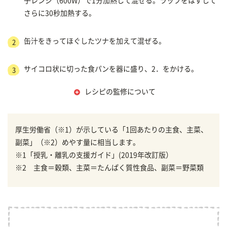
子レンジ（600W）で1分加熱して混ぜる。ラップをはずして
さらに30秒加熱する。
缶汁をきってほぐしたツナを加えて混ぜる。
2
サイコロ状に切った食パンを器に盛り、2．をかける。
3
レシピの監修について
厚生労働省（※1）が示している「1回あたりの主食、主菜、
副菜」（※2）めやす量に相当します。
※1「授乳・離乳の支援ガイド」(2019年改訂版）
※2 主食＝穀類、主菜＝たんぱく質性食品、副菜＝野菜類