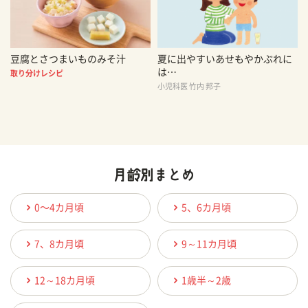
豆腐とさつまいものみそ汁
夏に出やすいあせもやかぶれに
は…
取り分けレシピ
小児科医 竹内 邦子
0〜4カ月頃
5、6カ月頃
7、8カ月頃
9～11カ月頃
12～18カ月頃
1歳半～2歳