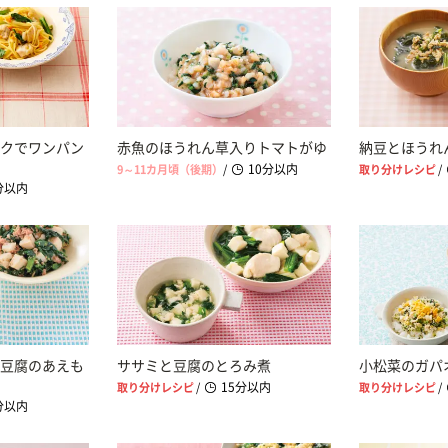
クでワンパン
赤魚のほうれん草入りトマトがゆ
納豆とほうれ
10分以内
9～11カ月頃（後期）
/
取り分けレシピ
/
分以内
豆腐のあえも
ササミと豆腐のとろみ煮
小松菜のガパ
15分以内
取り分けレシピ
/
取り分けレシピ
/
分以内