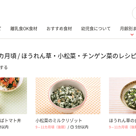
検
ピ
離乳食OK食材
おすすめ食材
幼児食について
月齢別
1カ月頃 / ほうれん草・小松菜・チンゲン菜のレシ
する
ばトマト丼
小松菜のミルクリゾット
ほうれん草の
分以内
5分以内
9～11カ月頃（後期）
/
9～11カ月頃（後