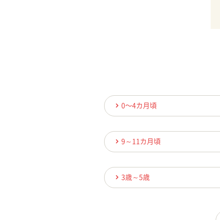
0〜4カ月頃
9～11カ月頃
3歳～5歳