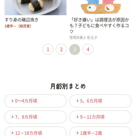
すり身の磯辺焼き
「好き嫌い」は調理法が原因か
も？子どもに食べやすく作るコ
1歳半～（幼児食）
ツ
管理栄養士 坂 弘子
1
2
3
4
0〜4カ月頃
5、6カ月頃
7、8カ月頃
9～11カ月頃
12～18カ月頃
1歳半～2歳