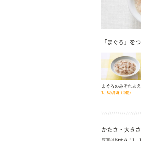
「まぐろ」をつ
まぐろのみぞれあえ
7、8カ月頃（中期）
かたさ・大きさ
写真は約大さじ1、1