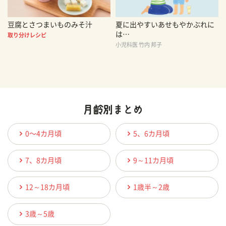
豆腐とさつまいものみそ汁
夏に出やすいあせもやかぶれに
は…
取り分けレシピ
小児科医 竹内 邦子
0〜4カ月頃
5、6カ月頃
7、8カ月頃
9～11カ月頃
12～18カ月頃
1歳半～2歳
3歳～5歳