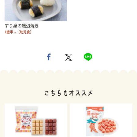
すり身の磯辺焼き
1歳半～（幼児食）