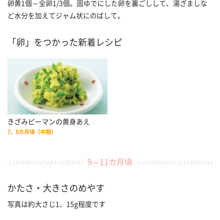
卵黄1個～全卵1/3個。固ゆでにした卵を裏ごしして、湯ざましな
ど水分を加えてジャム状にのばして。
「卵」をつかった新着レシピ
きざみピーマンの黄身あえ
7、8カ月頃（中期）
9～11カ月頃
かたさ・大きさのめやす
写真は約大さじ1、15g程度です