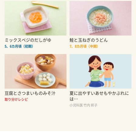
ミックスベジのだしがゆ
鮭と玉ねぎのうどん
5、6カ月頃（初期）
7、8カ月頃（中期）
豆腐とさつまいものみそ汁
夏に出やすいあせもやかぶれに
は…
取り分けレシピ
小児科医 竹内 邦子