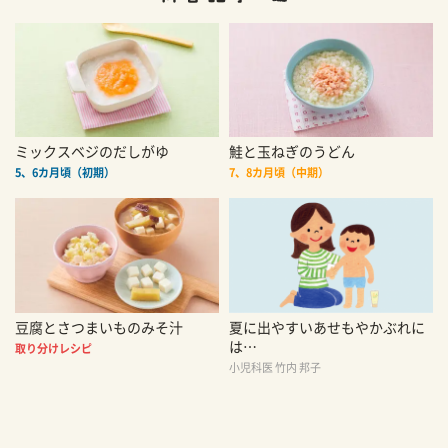
ミックスベジのだしがゆ
鮭と玉ねぎのうどん
5、6カ月頃（初期）
7、8カ月頃（中期）
豆腐とさつまいものみそ汁
夏に出やすいあせもやかぶれに
は…
取り分けレシピ
小児科医 竹内 邦子