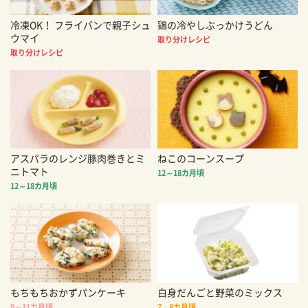
冷凍OK！ フライパンで親子シュ
鶏の冷やしぶっかけうどん
ウマイ
取り分けレシピ
取り分けレシピ
アスパラのレンジ豚肉巻きとミ
ねこのコーンスープ
ニトマト
12～18カ月頃
12～18カ月頃
もちもちおかずパンケーキ
白身だんごと野菜のミックス
9～11カ月頃
7、8カ月頃