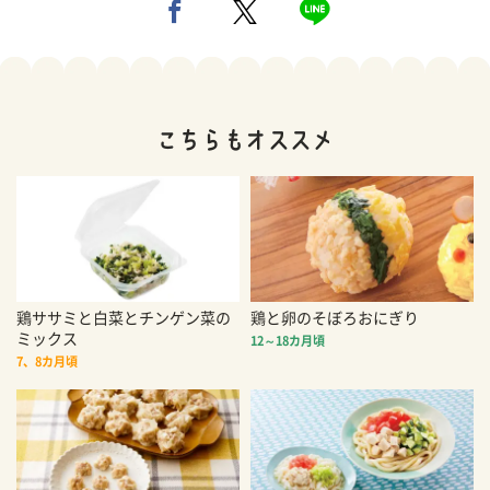
鶏ササミと白菜とチンゲン菜の
鶏と卵のそぼろおにぎり
ミックス
12～18カ月頃
7、8カ月頃