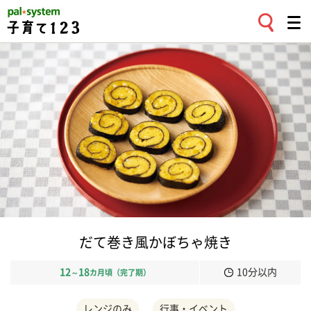
だて巻き風かぼちゃ焼き
12
18
10分以内
～
カ月頃（完了期）
レンジのみ
行事・イベント