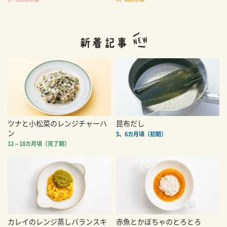
ツナと小松菜のレンジチャーハ
昆布だし
ン
5、6カ月頃（初期）
12～18カ月頃（完了期）
カレイのレンジ蒸しバランスキ
赤魚とかぼちゃのとろとろ