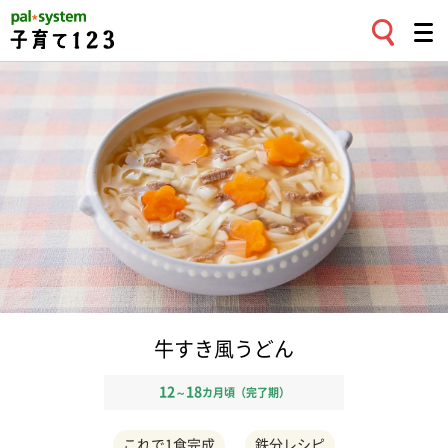
牛すき風うどん
12
18
～
カ月頃（完了期）
これで1食完成
鉄分レシピ