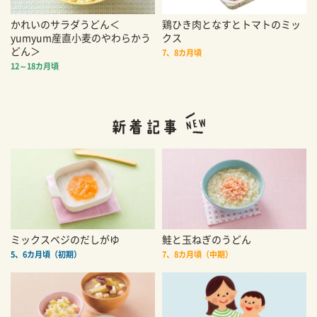
かれいのサラダうどん＜
鶏ひき肉となすとトマトのミッ
yumyum産直小麦のやわらかう
クス
どん＞
7、8カ月頃
12～18カ月頃
ミックスベジのだしがゆ
鮭と玉ねぎのうどん
5、6カ月頃（初期）
7、8カ月頃（中期）