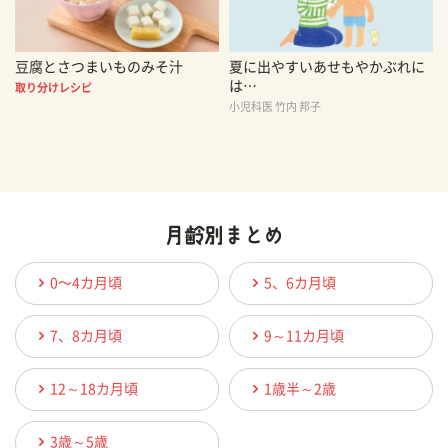
豆腐とさつまいものみそ汁
夏に出やすいあせもやかぶれに
は…
取り分けレシピ
小児科医 竹内 邦子
0〜4カ月頃
5、6カ月頃
7、8カ月頃
9～11カ月頃
12～18カ月頃
1歳半～2歳
3歳～5歳