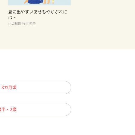
夏に出やすいあせもやかぶれに
は…
小児科医 竹内 邦子
、8カ月頃
歳半～2歳