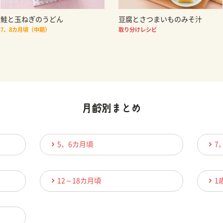
鮭と玉ねぎのうどん
豆腐とさつまいものみそ汁
7、8カ月頃（中期）
取り分けレシピ
5、6カ月頃
7
12～18カ月頃
1