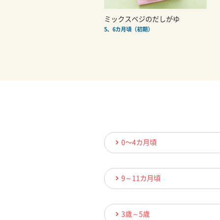
ミックスベジのだしがゆ
5、6カ月頃（初期）
0〜4カ月頃
9～11カ月頃
3歳～5歳