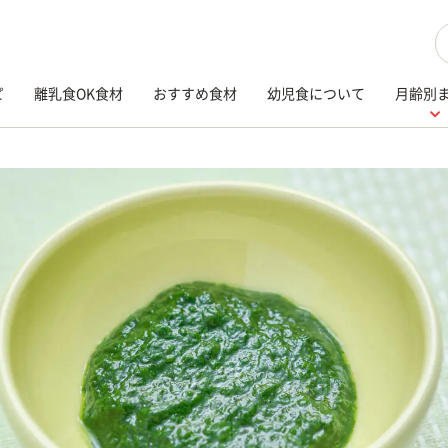
検
ピ
離乳食OK食材
おすすめ食材
幼児食について
月齢別