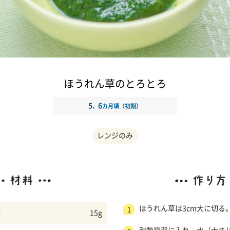
ほうれん草のとろとろ
5
6
、
カ月頃（初期）
レンジのみ
ほうれん草は3cm大に切る
1
）
15g